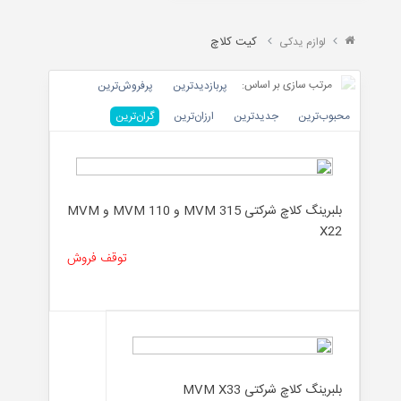
X22
TIGGO
کیت کلاچ
لوازم یدکی
&
ARRIZO
مرتب سازی بر اساس:
پربازدیدترین
پرفروش‌ترین‌
محبوب‌ترین
جدیدترین
ارزان‌ترین
گران‌ترین
موتوری
بدنه
بلبرینگ کلاچ شرکتی MVM 315 و MVM 110 و MVM
داخلی
X22
جلوبندی
توقف فروش
برقی
تسمه
خنک
کننده
کیت
کلاچ
بلبرینگ کلاچ شرکتی MVM X33
گیربکس