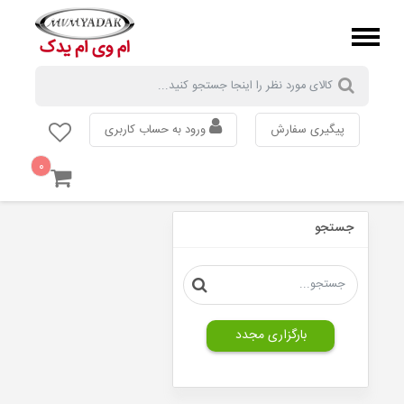
پیگیری سفارش
ورود به حساب کاربری
۰
MVM
110
جستجو
MVM
315
MVM
530
MVM
550
بارگزاری مجدد
MVM
X33
MVM