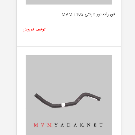
لوازم
جانبی
فن رادیاتور شرکتی MVM 110S
توقف فروش