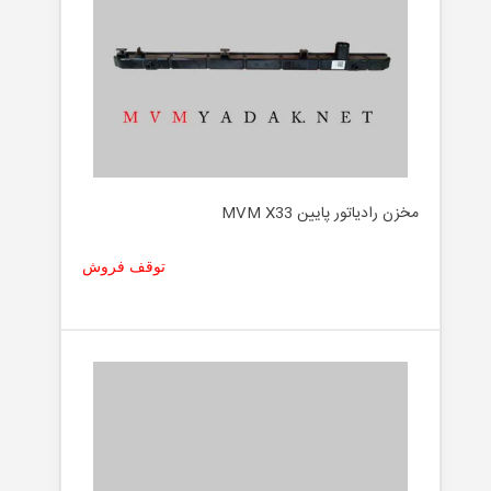
مخزن رادیاتور پایین MVM X33
توقف فروش