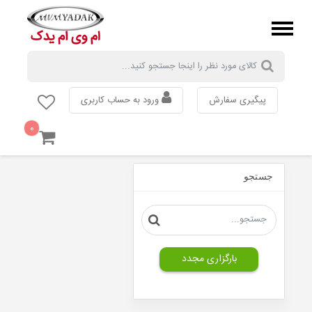
پیگیری سفارش
ورود به حساب کاربری
۰
MVM
110
جستجو
MVM
315
MVM
530
MVM
550
بارگزاری مجدد
MVM
X33
MVM