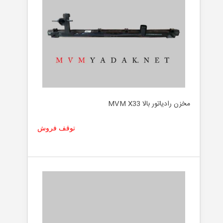
مخزن رادیاتور بالا MVM X33
توقف فروش