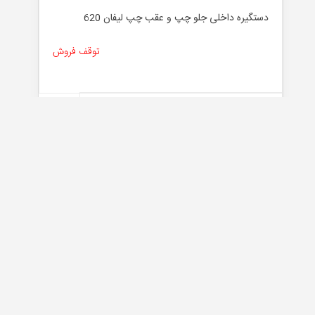
دستگیره داخلی جلو چپ و عقب چپ لیفان 620
توقف فروش
فیلتر کابین MVM 530 غیرشرکتی
توقف فروش
طاقچه عقب شرکتی MVM 315 صندوقدار نیو