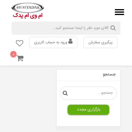
پیگیری سفارش
ورود به حساب کاربری
۰
MVM
110
جستجو
MVM
315
MVM
530
MVM
550
بارگزاری مجدد
MVM
X33
MVM