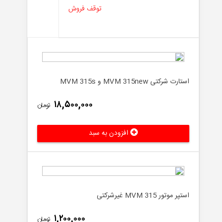
توقف فروش
استارت شرکتی MVM 315new و MVM 315s
۱۸,۵۰۰,۰۰۰
تومان
افزودن به سبد
استپر موتور MVM 315 غیرشرکتی
۱,۲۰۰,۰۰۰
تومان