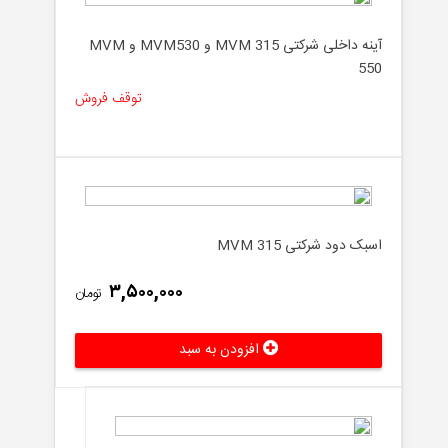
آینه داخلی شرکتی MVM 315 و MVM530 و MVM
550
توقف فروش
اسبک دود شرکتی MVM 315
۳,۵۰۰,۰۰۰
تومان
افزودن به سبد