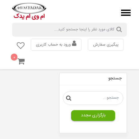
پیگیری سفارش
ورود به حساب کاربری
۰
MVM
110
جستجو
MVM
315
MVM
530
MVM
550
بارگزاری مجدد
MVM
X33
MVM