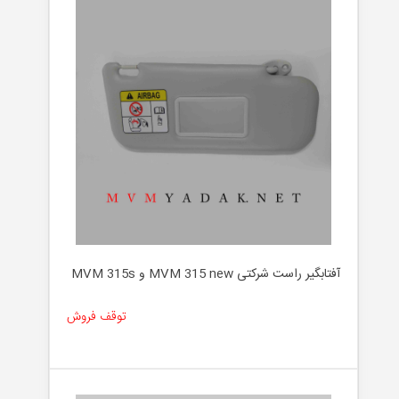
آفتابگیر راست شرکتی MVM 315 new و MVM 315s
توقف فروش