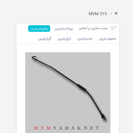
X22
TIGGO
MVM 315
&
ARRIZO
مرتب سازی بر اساس:
پربازدیدترین
پرفروش‌ترین‌
محبوب‌ترین
جدیدترین
ارزان‌ترین
گران‌ترین
موتوری
بدنه
داخلی
جلوبندی
برقی
تسمه
خنک
کننده
کیت
کلاچ
گیربکس