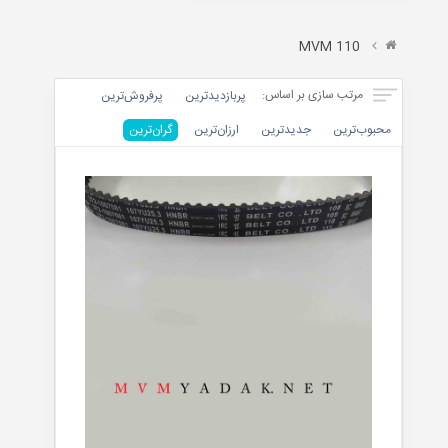
X22
TIGGO
MVM 110
&
ARRIZO
مرتب سازی بر اساس:
پربازدیدترین
پرفروش‌ترین‌
محبوب‌ترین
جدیدترین
ارزان‌ترین
گران‌ترین
موتوری
بدنه
داخلی
جلوبندی
برقی
تسمه
خنک
کننده
کیت
کلاچ
گیربکس