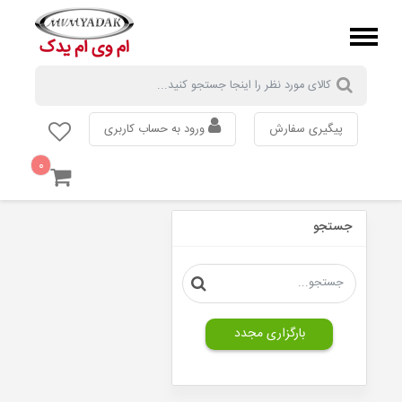
پیگیری سفارش
ورود به حساب کاربری
۰
MVM
110
جستجو
MVM
315
MVM
530
MVM
550
بارگزاری مجدد
MVM
X33
MVM