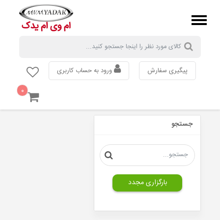
پیگیری سفارش
ورود به حساب کاربری
۰
MVM
110
جستجو
MVM
315
MVM
530
MVM
550
بارگزاری مجدد
MVM
X33
MVM