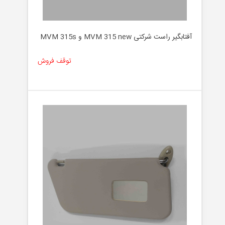
آفتابگیر راست شرکتی MVM 315 new و MVM 315s
توقف فروش