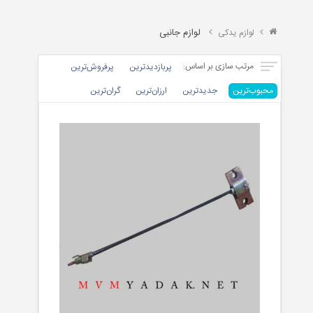
X22
TIGGO
لوازم جانبی
لوازم یدکی
&
ARRIZO
مرتب سازی بر اساس:
پربازدیدترین
پرفروش‌ترین‌
محبوب‌ترین
جدیدترین
ارزان‌ترین
گران‌ترین
موتوری
بدنه
داخلی
جلوبندی
برقی
تسمه
خنک
کننده
کیت
کلاچ
گیربکس