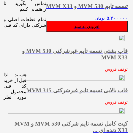
تماس بگیرید تا
تسمه تایم MVM 530 و MVM X33
راهنمایی کنیم.
۵,۳۰۰,۰۰۰
تومان
تمام قطعات اصلی و
شرکتی دارای کد فنی
افزودن به سبد
قاب پشتی تسمه تایم غیرشرکتی MVM 530 و
MVM X33
توقف فروش
هستند، لذا
قبل از خرید
کد فنی
قاب بالایی تسمه تایم غیرشرکتی MVM 315
محصول
مورد نظر
توقف فروش
کیت کامل تسمه تایم شرکتی MVM 530 و MVM
X33 دنده ای ...