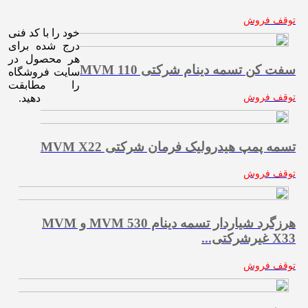
توقف فروش
خود را با کد فنی
درج شده برای
هر محصول در
سفت کن تسمه دینام شرکتی MVM 110
سایت فروشگاه
را مطابقت
توقف فروش
دهید.
تسمه پمپ هیدرولیک فرمان شرکتی MVM X22
توقف فروش
هرزگرد شیاردار تسمه دینام MVM 530 و MVM
X33 غیرشرکتی...
توقف فروش