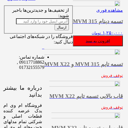
مشاهده فوری
از تخفیف‌ها و جدیدترین‌ها باخبر
شوید:
تسمه دینام MVM 315
ارسال
۱,۲۵۰,۰۰۰
تومان
فروشگاه را در شبکه‌های اجتماعی
افزودن به سبد
دنبال کنید:
شماره تماس:
09117718862 ,
تسمه تایم MVM 315 و MVM X22
01732155579
توقف فروش
درباره ما بیشتر
بدانید
قاب بالایی تسمه تایم MVM X22
فروشگاه ام وی ام
توقف فروش
یدک عرضه کننده
قطعات اصلی و
شرکتی تمام مدلهای
خودروهای ام وی ام
قاب پایین تسمه تایم MVM X22