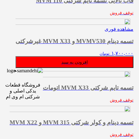
قاب بالایی تسمه تایم شرکتی MVM 110
توقف فروش
مشاهده فوری
تسمه دینام MVMV530 و MVM X33 غیرشرکتی
۱,۷۰۰,۰۰۰
تومان
افزودن به سبد
فروشگاه قطعات
تسمه تایم شرکتی MVM X33 اتومات
یدکی اصلی و
شرکتی ام وی ام
توقف فروش
تسمه دینام و کولر شرکتی MVM 315 و MVM X22
توقف فروش