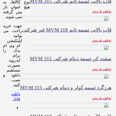
قاب بالایی تسمه تایم شرکتی MVM 315
نوع کالاها، به
هیچ عنوان باز
توقف فروش
پس گرفته
نمی شوند.
جهت خرید
قاب بالایی تسمه تایم MVM 110 غیر شرکتی
راحت می
توانید
توقف فروش
اپلیکیشن
ام وی ام
یدک را
برای
سفت کن تسمه دینام شرکتی MVM 315
اندروید
بصورت
توقف فروش
مستقیم
دانلود و
نصب
کنید.
هرزگرد تسمه کولر و دینام شرکتی MVM 315
دانلود
توقف فروش
فایل