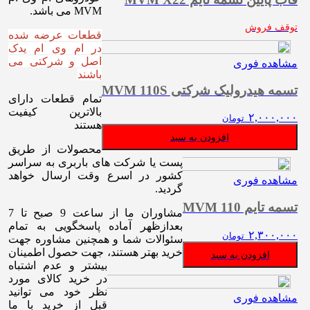
MVM می باشد.
توقف فروش
قطعات عرضه شده
در ام وی ام یدک
اصل و شرکتی می
مشاهده فوری
باشند
تسمه هیدرولیک شرکتی MVM 110S
تمام قطعات دارای
بالاترین کیفیت
۲,۰۰۰,۰۰۰
تومان
هستند
افزودن به سبد
محصولات از طریق
پست یا شرکت های باربری به سراسر
کشور در اسرع وقت ارسال خواهد
مشاهده فوری
گردید.
تسمه تایم MVM 110
مشاوران ما از ساعت 9 صبح تا 7
بعدازظهر آماده پاسخگویی به تمام
۲,۳۰۰,۰۰۰
تومان
سئوالات شما و همچنین مشاوره جهت
خرید بهتر هستند، جهت حصول اطمینان
افزودن به سبد
بیشتر و عدم اشتباه
در خرید کالای مورد
نظر خود می توانید
مشاهده فوری
قبل از خرید با ما